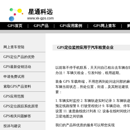
星通科远
www.xk-gps.com
GPS首页
｜
GPS产品
｜
GPS应用案例
｜
GPS网上查车
｜
网上查车登陆
GPS定位监控应用于汽车租赁企业
GPS定位产品的优势
GPS最新促销活动
以前靠不停手机联系，天天问自己租出去车辆在
办法！ 车辆欠租金，引发纠纷，租用超期。
申请免费试用
装备 GPS 车载终端，不用您再到处问这问那的
索取GPS产品资料
车辆当前状态，所处位置，街道，及其附近建筑
要：
GPS应用范围
1. 车辆实时监控 2. 车辆轨迹实时记录 3. 车辆轨
预定线路报警 8. 行驶里程统计 9. 车辆启动、停车位
GPS定位跟踪系统原理
设置 11. 速度曲线统计列表 12. 设备在线时间统计 
GPS相关问题解答
卫星地图之间切换
我们的产品和优质的服务可以帮您实现
投诉与建议