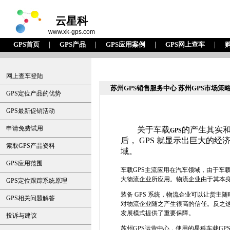
云星科
www.xk-gps.com
GPS首页
｜
GPS产品
｜
GPS应用案例
｜
GPS网上查车
｜
网上查车登陆
苏州GPS销售服务中心 苏州GPS市场策
GPS定位产品的优势
GPS最新促销活动
申请免费试用
关于车载
的产生其实
GPS
后， GPS 就显示出巨大的经
索取GPS产品资料
域。
GPS应用范围
车载GPS主流应用在汽车领域，由于车载
大物流企业所应用。物流企业由于其本身
GPS定位跟踪系统原理
装备 GPS 系统，物流企业可以让货
GPS相关问题解答
对物流企业随之产生很高的信任。反之
发展模式提供了重要保障。
投诉与建议
苏州GPS
运营中心，使用的星科车载
GP