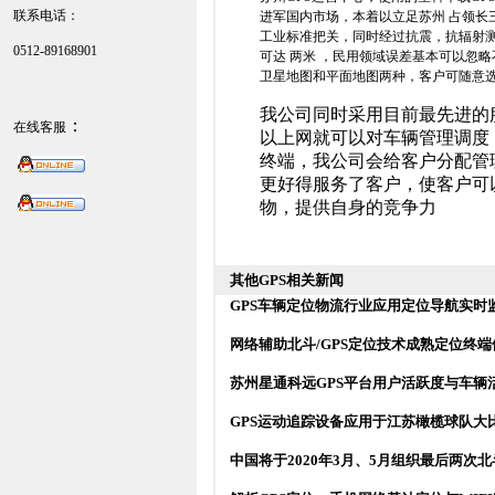
联系电话
：
进军国内市场，本着以立足苏州 占领长
工业标准把关，同时经过抗震，抗辐射
0512-89168901
可达 两米 ，民用领域误差基本可以忽略
卫星地图和平面地图两种，客户可随意
我公司同时采用目前最先进的
：
在线客服
以上网就可以对车辆管理调度
终端，我公司会给客户分配管
更好得服务了客户，使客户可
物，提供自身的竞争力
其他GPS相关新闻
GPS车辆定位物流行业应用定位导航实时
网络辅助北斗/GPS定位技术成熟定位终端
苏州星通科远GPS平台用户活跃度与车辆
GPS运动追踪设备应用于江苏橄榄球队大
中国将于2020年3月、5月组织最后两次