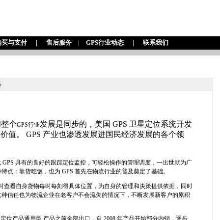
购买与支付
｜
售后服务
|
GPS行业动态
｜
联系我们
略
和整个
发展是同步的，美国 GPS 卫星定位系统开发
GPS行业
济价值。 GPS 产业也渗透发展进国民经济发展的各个领
 GPS 具有的良好的跟踪定位监控，可轻松操作的管理调度，一出世就为广
特点：靠货吃饭，也为 GPS 首先在物流行业的普及奠定了基础。
主随时查看自身货物每时每刻得具体位置，为自身的管理和决策提供依据，同时
这种信任也为物流企业在老客户不会流失的情况下，不断发展新客户的累积
S定位产品
通用型 产品之前全部出口，自 2008 年产品开始部分内销，逐步